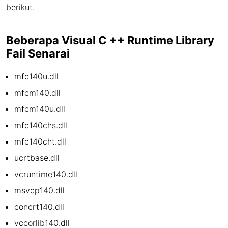
berikut.
Beberapa Visual C ++ Runtime Library
Fail Senarai
mfc140u.dll
mfcm140.dll
mfcm140u.dll
mfc140chs.dll
mfc140cht.dll
ucrtbase.dll
vcruntime140.dll
msvcp140.dll
concrt140.dll
vccorlib140.dll