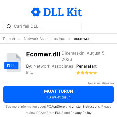
Rumah
Network Associates Inc.
ecomwr.dll
Ecomwr.dll
Dikemaskini August 5,
2026
By:
Network Associates
Penarafan:
Inc.
tawaran istimewa
MUAT TURUN
10 muat turun
See more information about
PCAppStore
and
unistall instrustions
. Please
review PCAppStore
EULA
and
Privacy Policy