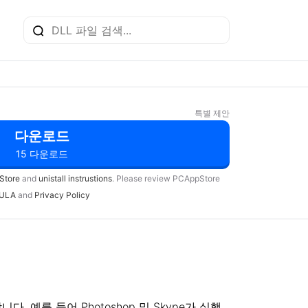
특별 제안
다운로드
15 다운로드
Store
and
unistall instrustions
. Please review PCAppStore
ULA
and
Privacy Policy
를 들어 Photoshop 및 Skype가 실행