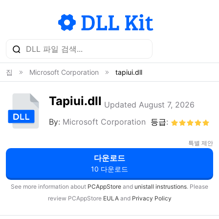
집
Microsoft Corporation
tapiui.dll
Tapiui.dll
Updated August 7, 2026
By:
Microsoft Corporation
등급:
특별 제안
다운로드
10 다운로드
See more information about
PCAppStore
and
unistall instrustions
. Please
review PCAppStore
EULA
and
Privacy Policy