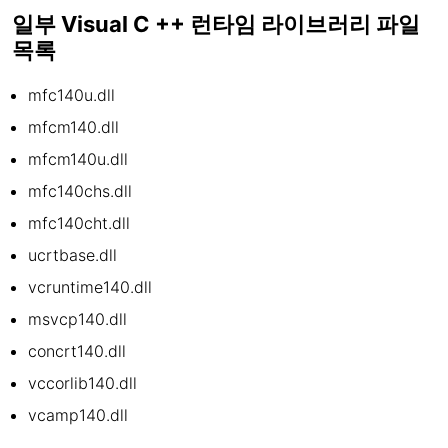
일부 Visual C ++ 런타임 라이브러리 파일
목록
mfc140u.dll
mfcm140.dll
mfcm140u.dll
mfc140chs.dll
mfc140cht.dll
ucrtbase.dll
vcruntime140.dll
msvcp140.dll
concrt140.dll
vccorlib140.dll
vcamp140.dll