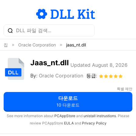
집
Oracle Corporation
jaas_nt.dll
Jaas_nt.dll
Updated August 8, 2026
By:
Oracle Corporation
등급:
특별 제안
다운로드
10 다운로드
See more information about
PCAppStore
and
unistall instrustions
. Please
review PCAppStore
EULA
and
Privacy Policy