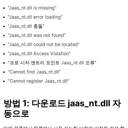
“Jaas_nt.dll is missing”
“Jaas_nt.dll error loading”
“Jaas_nt.dll 충돌“
“Jaas_nt.dll was not found”
“Jaas_nt.dll could not be located”
“Jaas_nt.dll Access Violation”
“프로 시저 엔트리 포인트 Jaas_nt.dll 오류“
“Cannot find Jaas_nt.dll”
“Cannot register Jaas_nt.dll”
방법 1: 다운로드 jaas_nt.dll 자
동으로