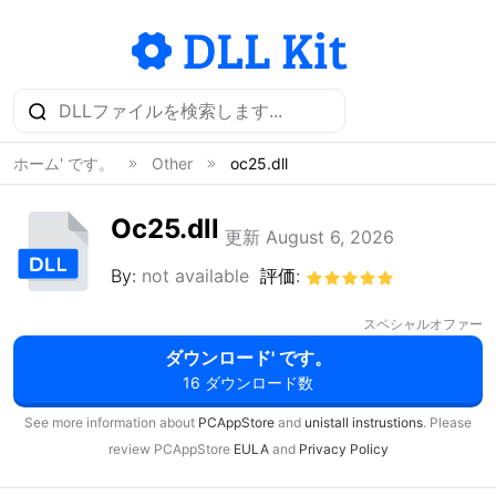
ホーム' です。
Other
oc25.dll
Oc25.dll
更新 August 6, 2026
By:
not available
評価:
スペシャルオファー
ダウンロード' です。
16 ダウンロード数
See more information about
PCAppStore
and
unistall instrustions
. Please
review PCAppStore
EULA
and
Privacy Policy