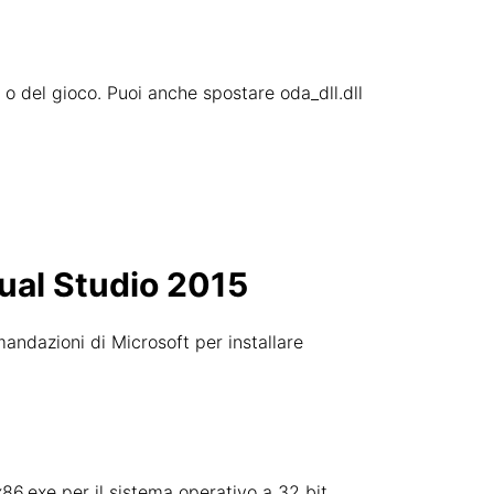
one o del gioco. Puoi anche spostare oda_dll.dll
sual Studio 2015
mandazioni di Microsoft per installare
x86.exe per il sistema operativo a 32 bit.