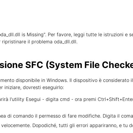
oda_dll.dll is Missing". Per favore, leggi tutte le istruzioni
ripristinare il problema oda_dll.dll.
sione SFC (System File Checke
mento disponibile in Windows. Il dispositivo è considerato i
r iniziare, dovresti eseguirlo:
irà l'utility Esegui - digita cmd - ora premi Ctrl+Shift+Ent
linea di comando il permesso di fare modifiche. Digita il co
velocemente. Dopodiché, tutti gli errori appariranno, e tu 