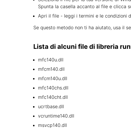
Spunta la casella accanto al file e clicca s
Apri il file - leggi i termini e le condizioni
Se questo metodo non ti ha aiutato, usa il s
Lista di alcuni file di libreria r
mfc140u.dll
mfcm140.dll
mfcm140u.dll
mfc140chs.dll
mfc140cht.dll
ucrtbase.dll
vcruntime140.dll
msvcp140.dll