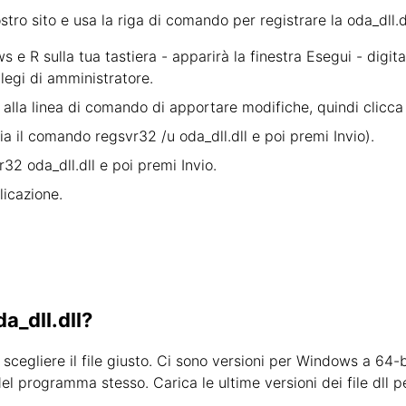
stro sito e usa la riga di comando per registrare la oda_dll.
 R sulla tua tastiera - apparirà la finestra Esegui - digit
legi di amministratore.
 alla linea di comando di apportare modifiche, quindi clicca 
opia il comando regsvr32 /u oda_dll.dll e poi premi Invio).
r32 oda_dll.dll e poi premi Invio.
licazione.
da_dll.dll?
scegliere il file giusto. Ci sono versioni per Windows a 64-b
a del programma stesso. Carica le ultime versioni dei file dll 