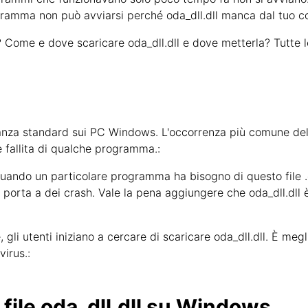
ogramma non può avviarsi perché oda_dll.dll manca dal tuo c
Come e dove scaricare oda_dll.dll e dove metterla? Tutte l
anza standard sui PC Windows. L'occorrenza più comune del p
 fallita di qualche programma.:
 quando un particolare programma ha bisogno di questo file .
 porta a dei crash. Vale la pena aggiungere che oda_dll.dll è 
li utenti iniziano a cercare di scaricare oda_dll.dll. È megli
irus.:
l file oda_dll.dll su Windows