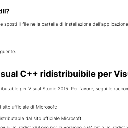
dll?
se sposti il file nella cartella di installazione dell'applicazi
eguente.
sual C++ ridistribuibile per Vi
tributable per Visual Studio 2015. Per favore, segui le racco
ito ufficiale di Microsoft:
tributable dal sito ufficiale Microsoft.
ndows: vc_redist.x64.exe per la versione a 64 bit o vc_redist.