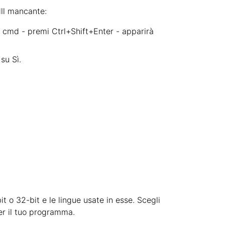
dll mancante:
a cmd - premi Ctrl+Shift+Enter - apparirà
su Sì.
it o 32-bit e le lingue usate in esse. Scegli
per il tuo programma.