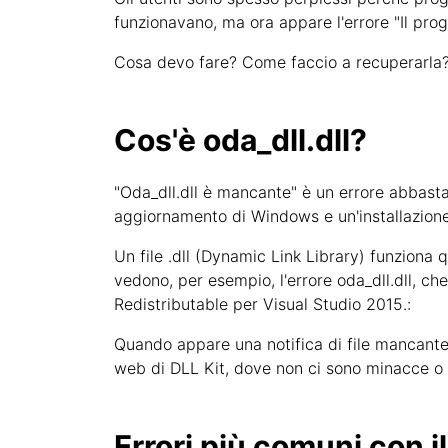
funzionavano, ma ora appare l'errore "Il pr
Cosa devo fare? Come faccio a recuperarla? 
Cos'è oda_dll.dll?
"Oda_dll.dll è mancante" è un errore abbast
aggiornamento di Windows e un'installazione
Un file .dll (Dynamic Link Library) funziona
vedono, per esempio, l'errore oda_dll.dll, che
Redistributable per Visual Studio 2015.:
Quando appare una notifica di file mancante, g
web di DLL Kit, dove non ci sono minacce o v
Errori più comuni con i