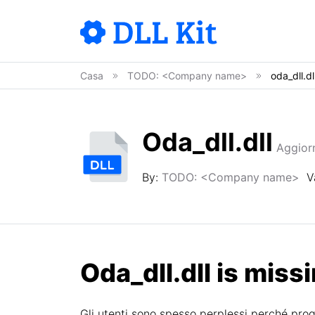
Casa
TODO: <Company name>
oda_dll.dl
Oda_dll.dll
Aggior
By:
TODO: <Company name>
V
Oda_dll.dll is missi
Gli utenti sono spesso perplessi perché pr