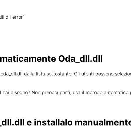
l.dll error“
omaticamente Oda_dll.dll
oda_dll.dll dalla lista sottostante. Gli utenti possono selezion
dll hai bisogno? Non preoccuparti; usa il metodo automatico p
dll.dll e installalo manualment