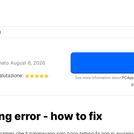
l
nato August 6, 2026
alutazione:
See more information about
PCApp
E
ng error - how to fix
ogrammi che funzionavano solo poco tempo fa non si avvian