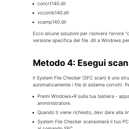
concrt140.dll
vccorlib140.dll
vcamp140.dll
Ecco alcune soluzioni per risolvere l'errore "
versione specifica del file .dll a Windows per 
Metodo 4: Esegui scan
Il System File Checker (SFC scan) è uno stru
automaticamente i file di sistema corrotti. Pe
Premi Windows+R sulla tua tastiera - appar
amministratore.
Quando ti viene richiesto, devi dare alla 
System File Checker scansionerà il tuo PC 
al comando SFC.