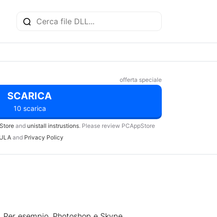
offerta speciale
SCARICA
10 scarica
Store
and
unistall instrustions
. Please review PCAppStore
ULA
and
Privacy Policy
o. Per esempio, Photoshop e Skype