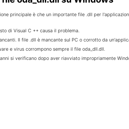
gione principale è che un importante file .dll per l'applicazi
sto di Visual C ++ causa il problema.
ancanti. Il file .dll è mancante sul PC o corrotto da un'appli
ware e virus corrompono sempre il file oda_dll.dll.
e danni si verificano dopo aver riavviato impropriamente Wi