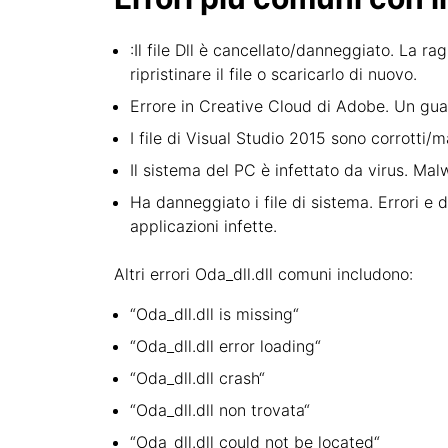
:Il file Dll è cancellato/danneggiato. La ra
ripristinare il file o scaricarlo di nuovo.
Errore in Creative Cloud di Adobe. Un gua
I file di Visual Studio 2015 sono corrotti/m
Il sistema del PC è infettato da virus. Mal
Ha danneggiato i file di sistema. Errori 
applicazioni infette.
Altri errori Oda_dll.dll comuni includono:
“Oda_dll.dll is missing“
“Oda_dll.dll error loading“
“Oda_dll.dll crash“
“Oda_dll.dll non trovata“
“Oda_dll.dll could not be located“