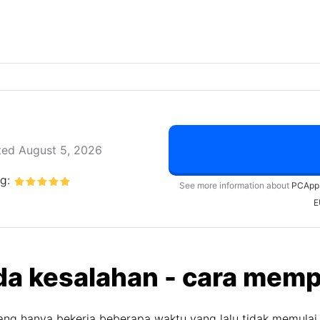
ed August 5, 2026
ng:
See more information about
PCApp
E
ada kesalahan - cara memp
ng hanya bekerja beberapa waktu yang lalu tidak memulai