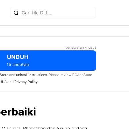
penawaran khusus
UNDUH
15 unduhan
Store
and
unistall instrustions
. Please review PCAppStore
ULA
and
Privacy Policy
erbaiki
. Misalnya, Photoshop dan Skype sedang