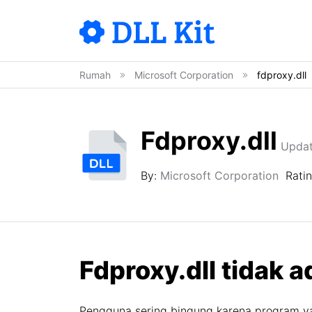
Rumah
Microsoft Corporation
fdproxy.dll
Fdproxy.dll
Updat
By:
Microsoft Corporation
Rati
Fdproxy.dll tidak 
Pengguna sering bingung karena program ya