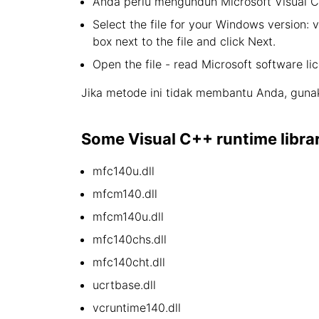
Anda perlu mengunduh Microsoft Visual C +
Select the file for your Windows version: 
box next to the file and click Next.
Open the file - read Microsoft software li
Jika metode ini tidak membantu Anda, gunak
Some Visual C++ runtime library 
mfc140u.dll
mfcm140.dll
mfcm140u.dll
mfc140chs.dll
mfc140cht.dll
ucrtbase.dll
vcruntime140.dll