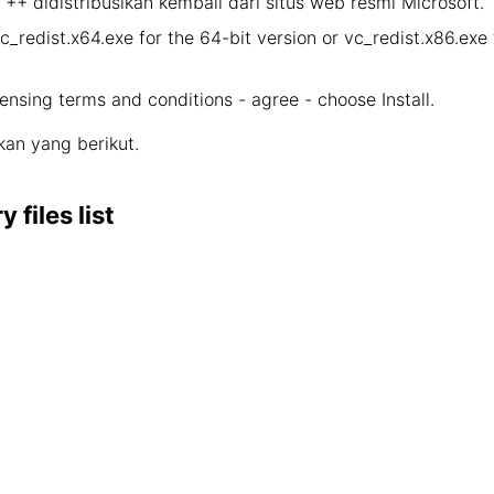
+ didistribusikan kembali dari situs web resmi Microsoft.
vc_redist.x64.exe for the 64-bit version or vc_redist.x86.ex
censing terms and conditions - agree - choose Install.
an yang berikut.
files list