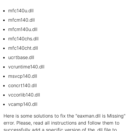
mfc140u.dll
mfcm140.dll
mfcm140u.dll
mfc140chs.dll
mfc140cht.dll
ucrtbase.dll
vcruntime140.dll
msvcp140.dll
concrt140.dll
vccorlib140.dll
vcamp140.dll
Here is some solutions to fix the "eaxman.dll is Missing"
error. Please, read all instructions and follow them to
successfully add a specific version of the .dll file to