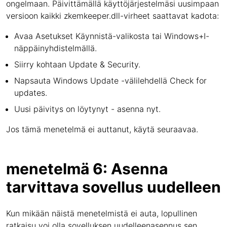
ongelmaan. Päivittämällä käyttöjärjestelmäsi uusimpaan
versioon kaikki zkemkeeper.dll-virheet saattavat kadota:
Avaa Asetukset Käynnistä-valikosta tai Windows+I-
näppäinyhdistelmällä.
Siirry kohtaan Update & Security.
Napsauta Windows Update -välilehdellä Check for
updates.
Uusi päivitys on löytynyt - asenna nyt.
Jos tämä menetelmä ei auttanut, käytä seuraavaa.
menetelmä 6: Asenna
tarvittava sovellus uudelleen
Kun mikään näistä menetelmistä ei auta, lopullinen
ratkaisu voi olla sovelluksen uudelleenasennus sen