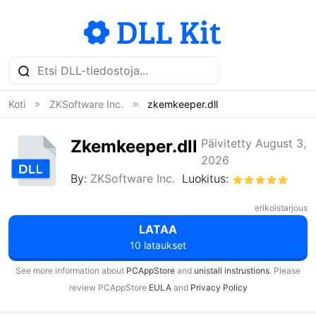
Koti
ZKSoftware Inc.
zkemkeeper.dll
Zkemkeeper.dll
Päivitetty August 3,
2026
By:
ZKSoftware Inc.
Luokitus:
erikoistarjous
LATAA
10 lataukset
See more information about
PCAppStore
and
unistall instrustions
. Please
review PCAppStore
EULA
and
Privacy Policy