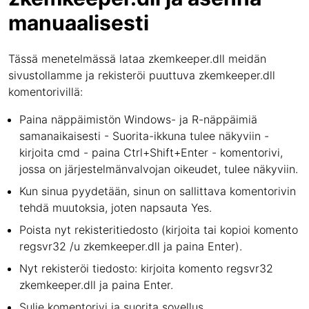
manuaalisesti
Tässä menetelmässä lataa zkemkeeper.dll meidän
sivustollamme ja rekisteröi puuttuva zkemkeeper.dll
komentorivillä:
Paina näppäimistön Windows- ja R-näppäimiä
samanaikaisesti - Suorita-ikkuna tulee näkyviin -
kirjoita cmd - paina Ctrl+Shift+Enter - komentorivi,
jossa on järjestelmänvalvojan oikeudet, tulee näkyviin.
Kun sinua pyydetään, sinun on sallittava komentorivin
tehdä muutoksia, joten napsauta Yes.
Poista nyt rekisteritiedosto (kirjoita tai kopioi komento
regsvr32 /u zkemkeeper.dll ja paina Enter).
Nyt rekisteröi tiedosto: kirjoita komento regsvr32
zkemkeeper.dll ja paina Enter.
Sulje komentorivi ja suorita sovellus.