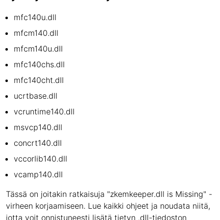
mfc140u.dll
mfcm140.dll
mfcm140u.dll
mfc140chs.dll
mfc140cht.dll
ucrtbase.dll
vcruntime140.dll
msvcp140.dll
concrt140.dll
vccorlib140.dll
vcamp140.dll
Tässä on joitakin ratkaisuja "zkemkeeper.dll is Missing" -
virheen korjaamiseen. Lue kaikki ohjeet ja noudata niitä,
jotta voit onnistuneesti lisätä tietyn .dll-tiedoston