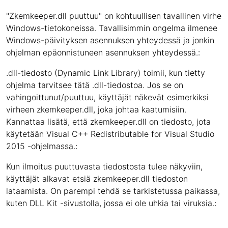
"Zkemkeeper.dll puuttuu" on kohtuullisen tavallinen virhe
Windows-tietokoneissa. Tavallisimmin ongelma ilmenee
Windows-päivityksen asennuksen yhteydessä ja jonkin
ohjelman epäonnistuneen asennuksen yhteydessä.:
.dll-tiedosto (Dynamic Link Library) toimii, kun tietty
ohjelma tarvitsee tätä .dll-tiedostoa. Jos se on
vahingoittunut/puuttuu, käyttäjät näkevät esimerkiksi
virheen zkemkeeper.dll, joka johtaa kaatumisiin.
Kannattaa lisätä, että zkemkeeper.dll on tiedosto, jota
käytetään Visual C++ Redistributable for Visual Studio
2015 -ohjelmassa.:
Kun ilmoitus puuttuvasta tiedostosta tulee näkyviin,
käyttäjät alkavat etsiä zkemkeeper.dll tiedoston
lataamista. On parempi tehdä se tarkistetussa paikassa,
kuten DLL Kit -sivustolla, jossa ei ole uhkia tai viruksia.: