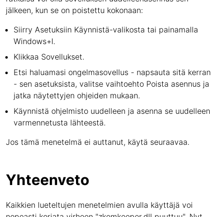
jälkeen, kun se on poistettu kokonaan:
Siirry Asetuksiin Käynnistä-valikosta tai painamalla
Windows+I.
Klikkaa Sovellukset.
Etsi haluamasi ongelmasovellus - napsauta sitä kerran
- sen asetuksista, valitse vaihtoehto Poista asennus ja
jatka näytettyjen ohjeiden mukaan.
Käynnistä ohjelmisto uudelleen ja asenna se uudelleen
varmennetusta lähteestä.
Jos tämä menetelmä ei auttanut, käytä seuraavaa.
Yhteenveto
Kaikkien lueteltujen menetelmien avulla käyttäjä voi
nopeasti korjata virheen "zkemkeeper.dll puuttuu". Nyt