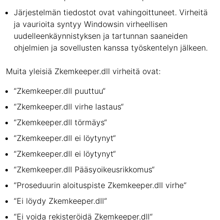
Järjestelmän tiedostot ovat vahingoittuneet. Virheitä
ja vaurioita syntyy Windowsin virheellisen
uudelleenkäynnistyksen ja tartunnan saaneiden
ohjelmien ja sovellusten kanssa työskentelyn jälkeen.
Muita yleisiä Zkemkeeper.dll virheitä ovat:
“Zkemkeeper.dll puuttuu“
“Zkemkeeper.dll virhe lastaus“
“Zkemkeeper.dll törmäys“
“Zkemkeeper.dll ei löytynyt“
“Zkemkeeper.dll ei löytynyt“
“Zkemkeeper.dll Pääsyoikeusrikkomus“
“Proseduurin aloituspiste Zkemkeeper.dll virhe“
“Ei löydy Zkemkeeper.dll“
“Ei voida rekisteröidä Zkemkeeper.dll“