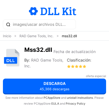
Inicio
RAD Game Tools, Inc.
mss32.dll
Mss32.dll
Fecha de actualización
By:
RAD Game Tools,
Clasificación:
Inc.
oferta especial
DESCARGA
45,366 descargas
See more information about
PCAppStore
and
unistall instrustions
. Please
review PCAppStore
EULA
and
Privacy Policy