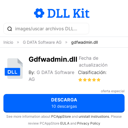
Inicio
G DATA Software AG
gdfwadmin.dll
Gdfwadmin.dll
Fecha de
actualización
By:
G DATA Software
Clasificación:
AG
oferta especial
DESCARGA
10 descargas
See more information about
PCAppStore
and
unistall instrustions
. Please
review PCAppStore
EULA
and
Privacy Policy