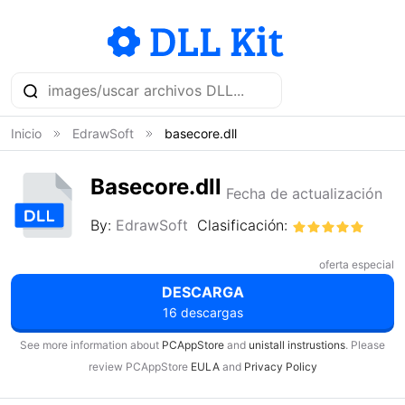
Inicio
EdrawSoft
basecore.dll
Basecore.dll
Fecha de actualización
By:
EdrawSoft
Clasificación:
oferta especial
DESCARGA
16 descargas
See more information about
PCAppStore
and
unistall instrustions
. Please
review PCAppStore
EULA
and
Privacy Policy