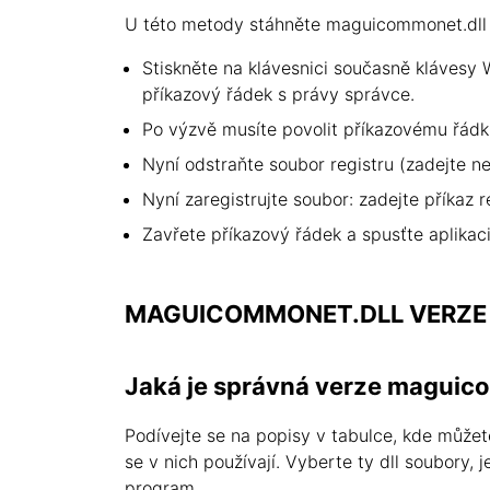
U této metody stáhněte maguicommonet.dll n
Stiskněte na klávesnici současně klávesy 
příkazový řádek s právy správce.
Po výzvě musíte povolit příkazovému řádk
Nyní odstraňte soubor registru (zadejte n
Nyní zaregistrujte soubor: zadejte příkaz
Zavřete příkazový řádek a spusťte aplikaci
MAGUICOMMONET.DLL VERZE
Jaká je správná verze maguic
Podívejte se na popisy v tabulce, kde může
se v nich používají. Vyberte ty dll soubory,
program.