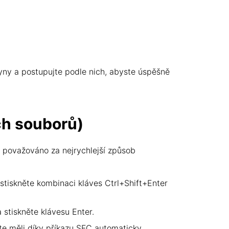
yny a postupujte podle nich, abyste úspěšně
ch souborů)
e považováno za nejrychlejší způsob
 stiskněte kombinaci kláves Ctrl+Shift+Enter
stiskněte klávesu Enter.
te měli díky příkazu SFC automaticky