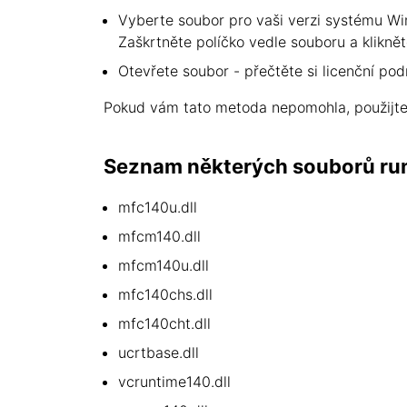
Vyberte soubor pro vaši verzi systému Wi
Zaškrtněte políčko vedle souboru a klikněte
Otevřete soubor - přečtěte si licenční pod
Pokud vám tato metoda nepomohla, použijte 
Seznam některých souborů run
mfc140u.dll
mfcm140.dll
mfcm140u.dll
mfc140chs.dll
mfc140cht.dll
ucrtbase.dll
vcruntime140.dll