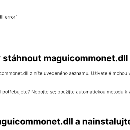
l error“
y stáhnout maguicommonet.dll
ommonet.dll z níže uvedeného seznamu. Uživatelé mohou v
dll potřebujete? Nebojte se; použijte automatickou metodu k
guicommonet.dll a nainstalujt