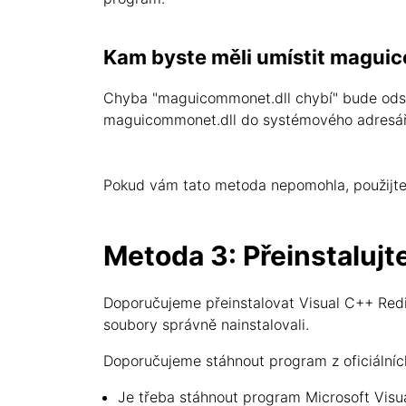
Kam byste měli umístit magui
Chyba "maguicommonet.dll chybí" bude odstr
maguicommonet.dll do systémového adresá
Pokud vám tato metoda nepomohla, použijte 
Metoda 3: Přeinstalujt
Doporučujeme přeinstalovat Visual C++ Redis
soubory správně nainstalovali.
Doporučujeme stáhnout program z oficiálních
Je třeba stáhnout program Microsoft Visua