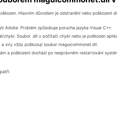
škozen. Hlavním důvodem je odstranění nebo poškození důlež
sti Adobe. Problém způsobuje porucha jazyka Visual C++.
/chybí. Soubor .dll v počítači chybí nebo je poškozen apli
 a viry vždy poškozují soubor maguicommonet.dll.
m a poškození dochází po nesprávném restartování systém
atří: