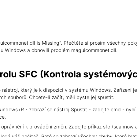
uicommonet.dll is Missing". Přečtěte si prosím všechny pok
tému Windows a obnovili problém maguicommonet.dll.
trolu SFC (Kontrola systémový
nástroj, který je k dispozici v systému Windows. Zařízení j
souborů. Chcete-li začít, měli byste jej spustit:
Windows+R - zobrazí se nástroj Spustit - zadejte cmd - nyní
ce.
oprávnění k provádění změn. Zadejte příkaz sfc /scannow a 
ledá váš počítač. Poté se zobrazí všechny chyby, které bys