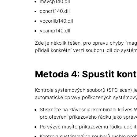
msvcp140.dll
concrt140.dll
vccorlib140.dll
vcamp140.dll
Zde je několik řešení pro opravu chyby "mag
přidali konkrétní verzi souboru .dll do sys
Metoda 4: Spustit kon
Kontrola systémových souborů (SFC scan) je 
automatické opravy poškozených systémových 
Stiskněte na klávesnici kombinaci kláves 
pro otevření příkazového řádku jako správ
Po výzvě musíte příkazovému řádku udělit 
Kontrola systémových souborů rychle proh