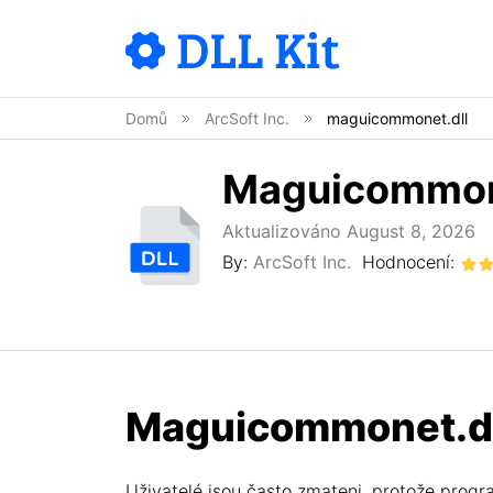
Domů
ArcSoft Inc.
maguicommonet.dll
Maguicommon
Aktualizováno August 8, 2026
By:
ArcSoft Inc.
Hodnocení:
Maguicommonet.dll 
Uživatelé jsou často zmateni, protože progra