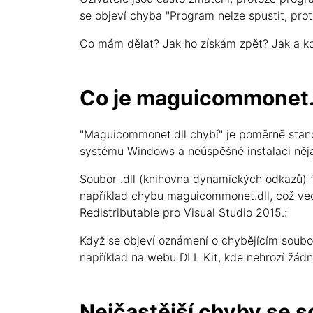
se objeví chyba "Program nelze spustit, pro
Co mám dělat? Jak ho získám zpět? Jak a kd
Co je maguicommonet.
"Maguicommonet.dll chybí" je poměrně stand
systému Windows a neúspěšné instalaci něj
Soubor .dll (knihovna dynamických odkazů) fu
například chybu maguicommonet.dll, což ved
Redistributable pro Visual Studio 2015.:
Když se objeví oznámení o chybějícím soubor
například na webu DLL Kit, kde nehrozí žádné
Nejčastější chyby se