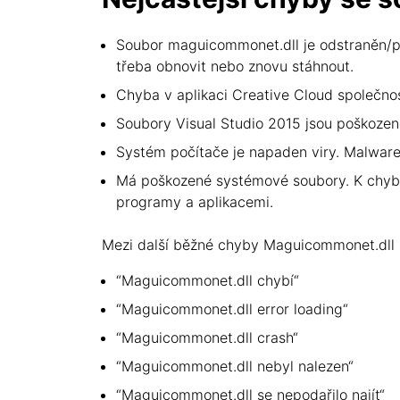
Soubor maguicommonet.dll je odstraněn/po
třeba obnovit nebo znovu stáhnout.
Chyba v aplikaci Creative Cloud společno
Soubory Visual Studio 2015 jsou poškozené
Systém počítače je napaden viry. Malware
Má poškozené systémové soubory. K chybá
programy a aplikacemi.
Mezi další běžné chyby Maguicommonet.dll p
“Maguicommonet.dll chybí“
“Maguicommonet.dll error loading“
“Maguicommonet.dll crash“
“Maguicommonet.dll nebyl nalezen“
“Maguicommonet.dll se nepodařilo najít“