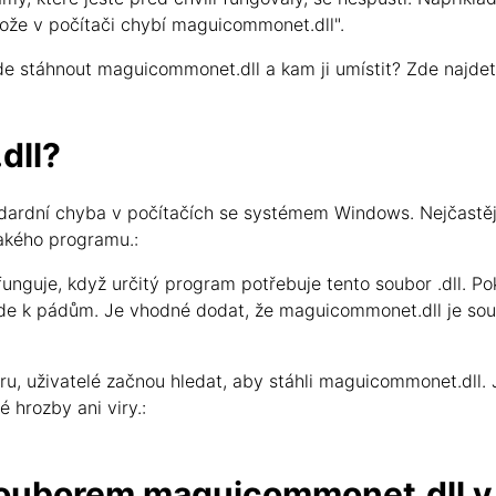
tože v počítači chybí maguicommonet.dll".
e stáhnout maguicommonet.dll a kam ji umístit? Zde najde
dll?
ardní chyba v počítačích se systémem Windows. Nejčastěji s
akého programu.:
nguje, když určitý program potřebuje tento soubor .dll. Pok
e k pádům. Je vhodné dodat, že maguicommonet.dll je soub
u, uživatelé začnou hledat, aby stáhli maguicommonet.dll. 
 hrozby ani viry.:
 souborem maguicommonet.dll