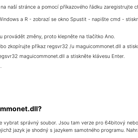
a naší stránce a pomocí příkazového řádku zaregistrujte c
Windows a R - zobrazí se okno Spustit - napište cmd - stisk
u provádět změny, proto klepněte na tlačítko Ano.
ebo zkopírujte příkaz regsvr32 /u maguicommonet.dll a stisk
 regsvr32 maguicommonet.dll a stiskněte klávesu Enter.
.
ommonet.dll?
te vybrat správný soubor. Jsou tam verze pro 64bitový neb
 jejichž jazyk je shodný s jazykem samotného programu. Nahr