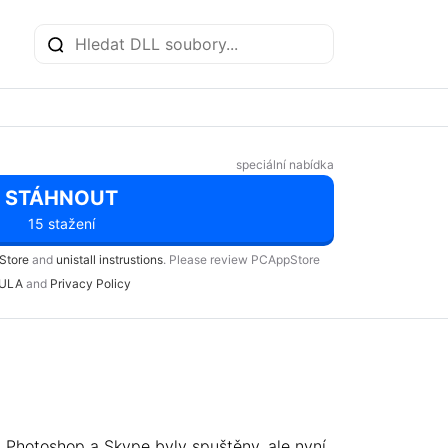
speciální nabídka
STÁHNOUT
15 stažení
Store
and
unistall instrustions
. Please review PCAppStore
ULA
and
Privacy Policy
ad Photoshop a Skype byly spuštěny, ale nyní