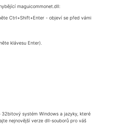
hybějící maguicommonet.dll:
něte Ctrl+Shift+Enter - objeví se před vámi
něte klávesu Enter).
o 32bitový systém Windows a jazyky, které
ajte nejnovější verze dll-souborů pro váš