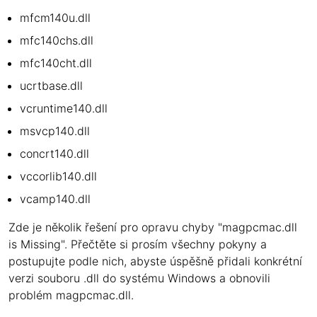
mfcm140u.dll
mfc140chs.dll
mfc140cht.dll
ucrtbase.dll
vcruntime140.dll
msvcp140.dll
concrt140.dll
vccorlib140.dll
vcamp140.dll
Zde je několik řešení pro opravu chyby "magpcmac.dll
is Missing". Přečtěte si prosím všechny pokyny a
postupujte podle nich, abyste úspěšně přidali konkrétní
verzi souboru .dll do systému Windows a obnovili
problém magpcmac.dll.