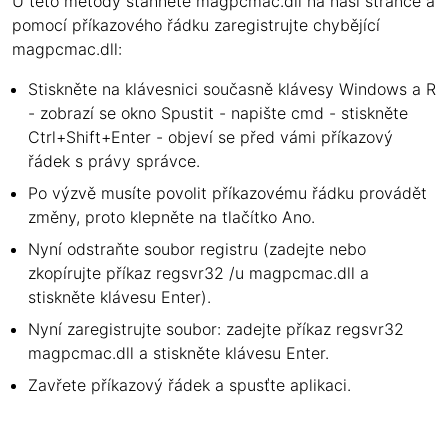
U této metody stáhněte magpcmac.dll na naší stránce a
pomocí příkazového řádku zaregistrujte chybějící
magpcmac.dll:
Stiskněte na klávesnici současně klávesy Windows a R
- zobrazí se okno Spustit - napište cmd - stiskněte
Ctrl+Shift+Enter - objeví se před vámi příkazový
řádek s právy správce.
Po výzvě musíte povolit příkazovému řádku provádět
změny, proto klepněte na tlačítko Ano.
Nyní odstraňte soubor registru (zadejte nebo
zkopírujte příkaz regsvr32 /u magpcmac.dll a
stiskněte klávesu Enter).
Nyní zaregistrujte soubor: zadejte příkaz regsvr32
magpcmac.dll a stiskněte klávesu Enter.
Zavřete příkazový řádek a spusťte aplikaci.