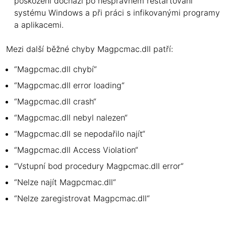
poškození dochází po nesprávném restartování
systému Windows a při práci s infikovanými programy
a aplikacemi.
Mezi další běžné chyby Magpcmac.dll patří:
“Magpcmac.dll chybí“
“Magpcmac.dll error loading“
“Magpcmac.dll crash“
“Magpcmac.dll nebyl nalezen“
“Magpcmac.dll se nepodařilo najít“
“Magpcmac.dll Access Violation“
“Vstupní bod procedury Magpcmac.dll error“
“Nelze najít Magpcmac.dll“
“Nelze zaregistrovat Magpcmac.dll“