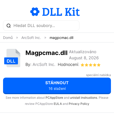
Domů
ArcSoft Inc.
magpcmac.dll
Magpcmac.dll
Aktualizováno
August 8, 2026
By:
ArcSoft Inc.
Hodnocení:
speciální nabídka
STÁHNOUT
16 stažení
See more information about
PCAppStore
and
unistall instrustions
. Please
review PCAppStore
EULA
and
Privacy Policy