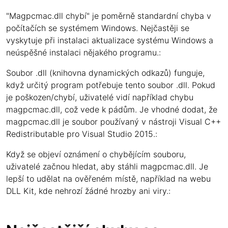
"Magpcmac.dll chybí" je poměrně standardní chyba v
počítačích se systémem Windows. Nejčastěji se
vyskytuje při instalaci aktualizace systému Windows a
neúspěšné instalaci nějakého programu.:
Soubor .dll (knihovna dynamických odkazů) funguje,
když určitý program potřebuje tento soubor .dll. Pokud
je poškozen/chybí, uživatelé vidí například chybu
magpcmac.dll, což vede k pádům. Je vhodné dodat, že
magpcmac.dll je soubor používaný v nástroji Visual C++
Redistributable pro Visual Studio 2015.:
Když se objeví oznámení o chybějícím souboru,
uživatelé začnou hledat, aby stáhli magpcmac.dll. Je
lepší to udělat na ověřeném místě, například na webu
DLL Kit, kde nehrozí žádné hrozby ani viry.: