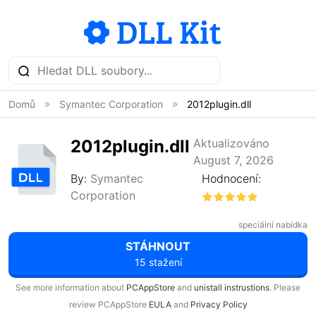
Domů
Symantec Corporation
2012plugin.dll
2012plugin.dll
Aktualizováno
August 7, 2026
By:
Symantec
Hodnocení:
Corporation
speciální nabídka
STÁHNOUT
15 stažení
See more information about
PCAppStore
and
unistall instrustions
. Please
review PCAppStore
EULA
and
Privacy Policy