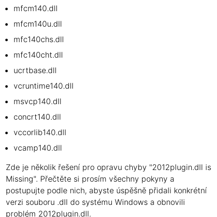
mfcm140.dll
mfcm140u.dll
mfc140chs.dll
mfc140cht.dll
ucrtbase.dll
vcruntime140.dll
msvcp140.dll
concrt140.dll
vccorlib140.dll
vcamp140.dll
Zde je několik řešení pro opravu chyby "2012plugin.dll is
Missing". Přečtěte si prosím všechny pokyny a
postupujte podle nich, abyste úspěšně přidali konkrétní
verzi souboru .dll do systému Windows a obnovili
problém 2012plugin.dll.