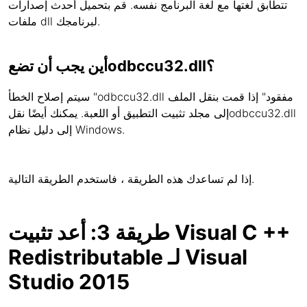
تتطابق لغتها مع لغة البرنامج نفسه. قم بتحميل أحدث إصدارات
ملفات dll لبرنامجك.
أين يجب أن تضعodbccu32.dll؟
سيتم إصلاح الخطأ "odbccu32.dll مفقود" إذا قمت بنقل الملف
إلى مجلد تثبيت التطبيق أو اللعبة. يمكنك أيضًا نقلodbccu32.dll
إلى دليل نظام Windows.
إذا لم تساعدك هذه الطريقة ، فاستخدم الطريقة التالية.
طريقة 3: أعد تثبيت Visual C ++
Redistributable لـ Visual
Studio 2015