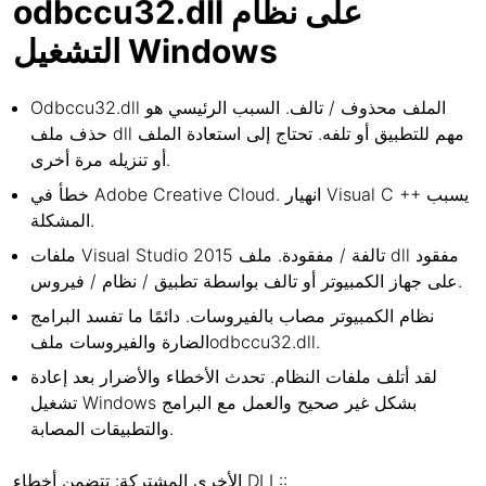
odbccu32.dll على نظام
التشغيل Windows
Odbccu32.dll الملف محذوف / تالف. السبب الرئيسي هو
حذف ملف dll مهم للتطبيق أو تلفه. تحتاج إلى استعادة الملف
أو تنزيله مرة أخرى.
خطأ في Adobe Creative Cloud. انهيار Visual C ++ يسبب
المشكلة.
ملفات Visual Studio 2015 تالفة / مفقودة. ملف dll مفقود
على جهاز الكمبيوتر أو تالف بواسطة تطبيق / نظام / فيروس.
نظام الكمبيوتر مصاب بالفيروسات. دائمًا ما تفسد البرامج
الضارة والفيروسات ملفodbccu32.dll.
لقد أتلف ملفات النظام. تحدث الأخطاء والأضرار بعد إعادة
تشغيل Windows بشكل غير صحيح والعمل مع البرامج
والتطبيقات المصابة.
الأخرى المشتركة: تتضمن أخطاء DLL::