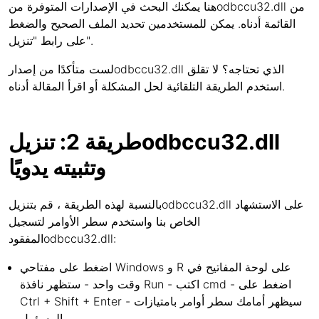
هنا يمكنك البحث في الإصدارات المتوفرة منodbccu32.dll من
القائمة أدناه. يمكن للمستخدمين تحديد الملف الصحيح والضغط
على رابط "تنزيل".
لست متأكدًا من إصدارodbccu32.dll الذي تحتاجه؟ لا تقلق
استخدم الطريقة التلقائية لحل المشكلة أو اقرأ المقالة أدناه.
طريقة 2: تنزيلodbccu32.dll
وتثبيته يدويًا
بالنسبة لهذه الطريقة ، قم بتنزيلodbccu32.dll على الاستشهاد
الخاص بنا واستخدم سطر الأوامر لتسجيل
المفقودodbccu32.dll:
اضغط على مفتاحي Windows و R على لوحة المفاتيح في
وقت واحد - ستظهر نافذة Run - اكتب cmd - اضغط على
Ctrl + Shift + Enter - سيظهر أمامك سطر أوامر بامتيازات
المسؤول.