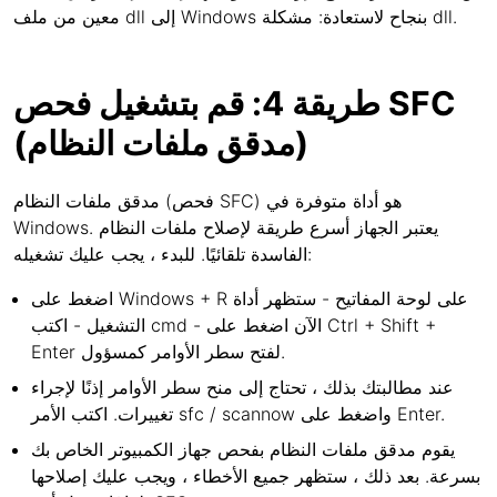
معين من ملف dll إلى Windows بنجاح لاستعادة: مشكلة dll.
طريقة 4: قم بتشغيل فحص SFC
(مدقق ملفات النظام)
مدقق ملفات النظام (فحص SFC) هو أداة متوفرة في
Windows. يعتبر الجهاز أسرع طريقة لإصلاح ملفات النظام
الفاسدة تلقائيًا. للبدء ، يجب عليك تشغيله:
اضغط على Windows + R على لوحة المفاتيح - ستظهر أداة
التشغيل - اكتب cmd - الآن اضغط على Ctrl + Shift +
Enter لفتح سطر الأوامر كمسؤول.
عند مطالبتك بذلك ، تحتاج إلى منح سطر الأوامر إذنًا لإجراء
تغييرات. اكتب الأمر sfc / scannow واضغط على Enter.
يقوم مدقق ملفات النظام بفحص جهاز الكمبيوتر الخاص بك
بسرعة. بعد ذلك ، ستظهر جميع الأخطاء ، ويجب عليك إصلاحها