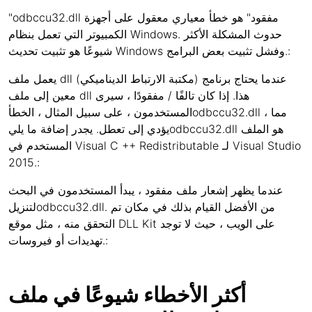
"odbccu32.dll مفقود" هو خطأ معياري معقول على أجهزة
الكمبيوتر التي تعمل بنظام Windows. حدوث المشكلة الأكثر
شيوعًا هو تثبيت تحديث Windows وفشل تثبيت بعض البرامج.:
يعمل ملف dll (مكتبة الارتباط الديناميكي) عندما يحتاج برنامج
معين إلى ملف dll هذا. إذا كان تالفًا / مفقودًا ، سيرى
المستخدمون ، على سبيل المثال ، الخطأodbccu32.dll ، مما
يؤدي إلى تعطل. يجدر إضافة ما يليodbccu32.dll هو الملف
المستخدم في Visual C ++ Redistributable لـ Visual Studio
2015.:
عندما يظهر إشعار ملف مفقود ، يبدأ المستخدمون في البحث
لتنزيلodbccu32.dll. من الأفضل القيام بذلك في مكان تم
التحقق منه ، مثل موقع DLL Kit على الويب ، حيث لا توجد
تهديدات أو فيروسات.:
أكثر الأخطاء شيوعًا في ملف