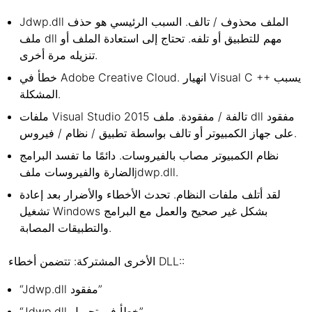
Jdwp.dll الملف محذوف / تالف. السبب الرئيسي هو حذف
ملف dll مهم للتطبيق أو تلفه. تحتاج إلى استعادة الملف أو
تنزيله مرة أخرى.
خطأ في Adobe Creative Cloud. انهيار Visual C ++ يسبب
المشكلة.
ملفات Visual Studio 2015 تالفة / مفقودة. ملف dll مفقود
على جهاز الكمبيوتر أو تالف بواسطة تطبيق / نظام / فيروس.
نظام الكمبيوتر مصاب بالفيروسات. دائمًا ما تفسد البرامج
الضارة والفيروسات ملفjdwp.dll.
لقد أتلف ملفات النظام. تحدث الأخطاء والأضرار بعد إعادة
تشغيل Windows بشكل غير صحيح والعمل مع البرامج
والتطبيقات المصابة.
الأخرى المشتركة: تتضمن أخطاء DLL::
“Jdwp.dll مفقود”
“Jdwp.dll خطأ في تحميل”