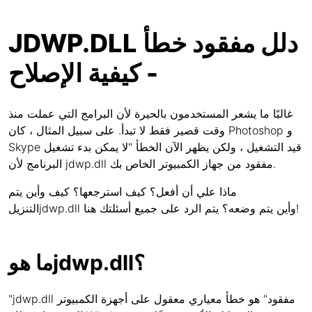
JDWP.DLL دلل مفقود خطأ
- كيفية الإصلاح
غالبًا ما يشعر المستخدمون بالحيرة لأن البرامج التي عملت منذ
وقت قصير فقط لا تبدأ. على سبيل المثال ، كان Photoshop و
Skype قيد التشغيل ، ولكن يظهر الآن الخطأ "لا يمكن بدء تشغيل
البرنامج لأن jdwp.dll مفقود من جهاز الكمبيوتر الخاص بك.
ماذا علي أن أفعل؟ كيف استرجعها؟ كيف وأين يتم
التنزيلjdwp.dll وأين يتم وضعه؟ يتم الرد على جميع أسئلتك هنا!
ما هوjdwp.dll؟
"jdwp.dll مفقود" هو خطأ معياري معقول على أجهزة الكمبيوتر