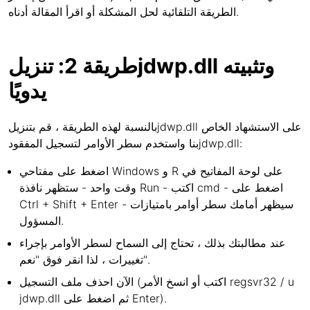
الطريقة التلقائية لحل المشكلة أو اقرأ المقالة أدناه.
طريقة 2: تنزيلjdwp.dll وتثبيته
يدويًا
بالنسبة لهذه الطريقة ، قم بتنزيلjdwp.dll على الاستشهاد الخاص
بنا واستخدم سطر الأوامر لتسجيل المفقودjdwp.dll:
اضغط على مفتاحي Windows و R على لوحة المفاتيح في
وقت واحد - ستظهر نافذة Run - اكتب cmd - اضغط على
Ctrl + Shift + Enter - سيظهر أمامك سطر أوامر بامتيازات
المسؤول.
عند مطالبتك بذلك ، تحتاج إلى السماح لسطر الأوامر بإجراء
تغييرات ، لذا انقر فوق "نعم".
الآن احذف ملف التسجيل (اكتب أو انسخ الأمر regsvr32 / u
jdwp.dll ثم اضغط على Enter).