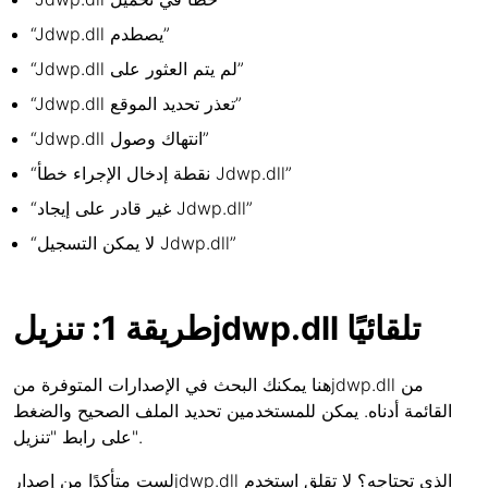
“Jdwp.dll يصطدم”
“Jdwp.dll لم يتم العثور على”
“Jdwp.dll تعذر تحديد الموقع”
“Jdwp.dll انتهاك وصول”
“نقطة إدخال الإجراء خطأ Jdwp.dll”
“غير قادر على إيجاد Jdwp.dll”
“لا يمكن التسجيل Jdwp.dll”
طريقة 1: تنزيلjdwp.dll تلقائيًا
هنا يمكنك البحث في الإصدارات المتوفرة منjdwp.dll من
القائمة أدناه. يمكن للمستخدمين تحديد الملف الصحيح والضغط
على رابط "تنزيل".
لست متأكدًا من إصدارjdwp.dll الذي تحتاجه؟ لا تقلق استخدم