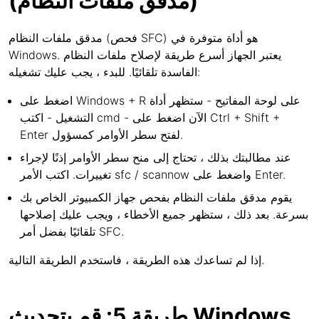
(مدقق ملفات النظام)
مدقق ملفات النظام (فحص SFC) هو أداة متوفرة في
Windows. يعتبر الجهاز أسرع طريقة لإصلاح ملفات النظام
الفاسدة تلقائيًا. للبدء ، يجب عليك تشغيله:
اضغط على Windows + R على لوحة المفاتيح - ستظهر أداة
التشغيل - اكتب cmd - الآن اضغط على Ctrl + Shift +
Enter لفتح سطر الأوامر كمسؤول.
عند مطالبتك بذلك ، تحتاج إلى منح سطر الأوامر إذنًا لإجراء
تغييرات. اكتب الأمر sfc / scannow واضغط على Enter.
يقوم مدقق ملفات النظام بفحص جهاز الكمبيوتر الخاص بك
بسرعة. بعد ذلك ، ستظهر جميع الأخطاء ، ويجب عليك إصلاحها
تلقائيًا بفضل أمر SFC.
إذا لم تساعدك هذه الطريقة ، فاستخدم الطريقة التالية.
طريقة 5: قم بتحديث Windows