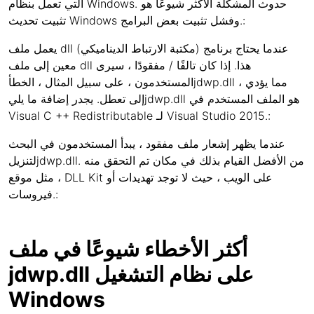
التي تعمل بنظام Windows. حدوث المشكلة الأكثر شيوعًا هو
تثبيت تحديث Windows وفشل تثبيت بعض البرامج.:
يعمل ملف dll (مكتبة الارتباط الديناميكي) عندما يحتاج برنامج
معين إلى ملف dll هذا. إذا كان تالفًا / مفقودًا ، سيرى
المستخدمون ، على سبيل المثال ، الخطأjdwp.dll ، مما يؤدي
إلى تعطل. يجدر إضافة ما يليjdwp.dll هو الملف المستخدم في
Visual C ++ Redistributable لـ Visual Studio 2015.:
عندما يظهر إشعار ملف مفقود ، يبدأ المستخدمون في البحث
لتنزيلjdwp.dll. من الأفضل القيام بذلك في مكان تم التحقق منه
، مثل موقع DLL Kit على الويب ، حيث لا توجد تهديدات أو
فيروسات.:
أكثر الأخطاء شيوعًا في ملف
jdwp.dll على نظام التشغيل
Windows