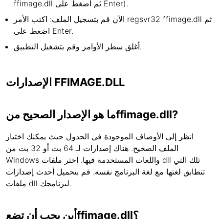
ffimage.dll ثم اضغط على Enter).
الآن قم بتسجيل الملف: اكتب الأمر regsvr32 ffimage.dll ثم
اضغط على Enter.
أغلق سطر الأوامر وقم بتشغيل التطبيق.
الإصدارات FFIMAGE.DLL
ما هو الإصدار الصحيح منffimage.dll?
انظر إلى الأوصاف الموجودة في الجدول حيث يمكنك اختيار
الملف الصحيح. هناك إصدارات لـ 64 بت أو 32 بت من
Windows واللغات المستخدمة فيها. اختر ملفات dll تلك التي
تتطابق لغتها مع لغة البرنامج نفسه. قم بتحميل أحدث إصدارات
ملفات dll لبرنامجك.
أين يجب أن تضعffimage.dll؟