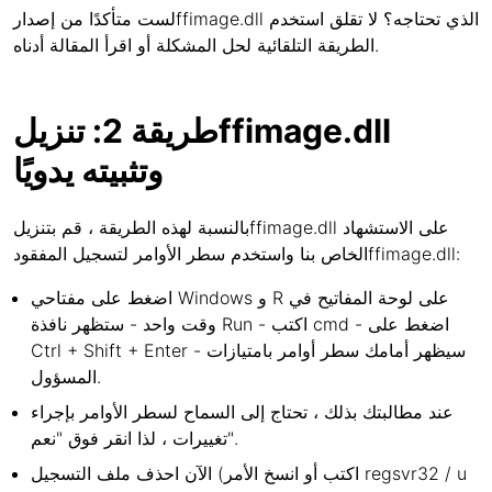
لست متأكدًا من إصدارffimage.dll الذي تحتاجه؟ لا تقلق استخدم
الطريقة التلقائية لحل المشكلة أو اقرأ المقالة أدناه.
طريقة 2: تنزيلffimage.dll
وتثبيته يدويًا
بالنسبة لهذه الطريقة ، قم بتنزيلffimage.dll على الاستشهاد
الخاص بنا واستخدم سطر الأوامر لتسجيل المفقودffimage.dll:
اضغط على مفتاحي Windows و R على لوحة المفاتيح في
وقت واحد - ستظهر نافذة Run - اكتب cmd - اضغط على
Ctrl + Shift + Enter - سيظهر أمامك سطر أوامر بامتيازات
المسؤول.
عند مطالبتك بذلك ، تحتاج إلى السماح لسطر الأوامر بإجراء
تغييرات ، لذا انقر فوق "نعم".
الآن احذف ملف التسجيل (اكتب أو انسخ الأمر regsvr32 / u