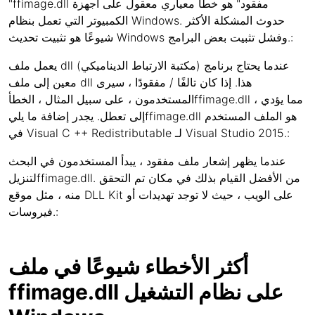
"ffimage.dll مفقود" هو خطأ معياري معقول على أجهزة
الكمبيوتر التي تعمل بنظام Windows. حدوث المشكلة الأكثر
شيوعًا هو تثبيت تحديث Windows وفشل تثبيت بعض البرامج.:
يعمل ملف dll (مكتبة الارتباط الديناميكي) عندما يحتاج برنامج
معين إلى ملف dll هذا. إذا كان تالفًا / مفقودًا ، سيرى
المستخدمون ، على سبيل المثال ، الخطأffimage.dll ، مما يؤدي
إلى تعطل. يجدر إضافة ما يليffimage.dll هو الملف المستخدم
في Visual C ++ Redistributable لـ Visual Studio 2015.:
عندما يظهر إشعار ملف مفقود ، يبدأ المستخدمون في البحث
لتنزيلffimage.dll. من الأفضل القيام بذلك في مكان تم التحقق
منه ، مثل موقع DLL Kit على الويب ، حيث لا توجد تهديدات أو
فيروسات.:
أكثر الأخطاء شيوعًا في ملف
ffimage.dll على نظام التشغيل