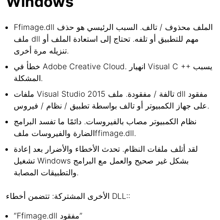
Windows
Ffimage.dll الملف محذوف / تالف. السبب الرئيسي هو حذف
ملف dll مهم للتطبيق أو تلفه. تحتاج إلى استعادة الملف أو
تنزيله مرة أخرى.
خطأ في Adobe Creative Cloud. انهيار Visual C ++ يسبب
المشكلة.
ملفات Visual Studio 2015 تالفة / مفقودة. ملف dll مفقود
على جهاز الكمبيوتر أو تالف بواسطة تطبيق / نظام / فيروس.
نظام الكمبيوتر مصاب بالفيروسات. دائمًا ما تفسد البرامج
الضارة والفيروسات ملفffimage.dll.
لقد أتلف ملفات النظام. تحدث الأخطاء والأضرار بعد إعادة
تشغيل Windows بشكل غير صحيح والعمل مع البرامج
والتطبيقات المصابة.
الأخرى المشتركة: تتضمن أخطاء DLL::
“Ffimage.dll مفقود”