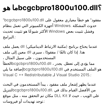
ما هوbcgcbpro1800u100.dll؟
"bcgcbpro1800u100.dll مفقود" هو خطأ معياري معقول على
أجهزة الكمبيوتر التي تعمل بنظام Windows. حدوث المشكلة
الأكثر شيوعًا هو تثبيت تحديث Windows وفشل تثبيت بعض
البرامج.:
يعمل ملف dll (مكتبة الارتباط الديناميكي) عندما يحتاج برنامج
معين إلى ملف dll هذا. إذا كان تالفًا / مفقودًا ، سيرى
المستخدمون ، على سبيل المثال ،
الخطأbcgcbpro1800u100.dll ، مما يؤدي إلى تعطل. يجدر
إضافة ما يليbcgcbpro1800u100.dll هو الملف المستخدم في
Visual C ++ Redistributable لـ Visual Studio 2015.:
عندما يظهر إشعار ملف مفقود ، يبدأ المستخدمون في البحث
لتنزيلbcgcbpro1800u100.dll. من الأفضل القيام بذلك في
مكان تم التحقق منه ، مثل موقع DLL Kit على الويب ، حيث لا
توجد تهديدات أو فيروسات.: