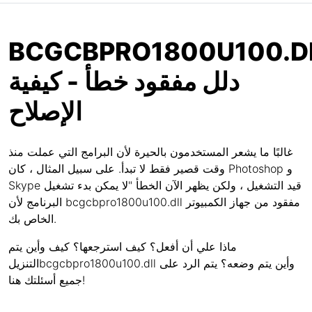
BCGCBPRO1800U100.D
دلل مفقود خطأ - كيفية
الإصلاح
غالبًا ما يشعر المستخدمون بالحيرة لأن البرامج التي عملت منذ
وقت قصير فقط لا تبدأ. على سبيل المثال ، كان Photoshop و
Skype قيد التشغيل ، ولكن يظهر الآن الخطأ "لا يمكن بدء تشغيل
البرنامج لأن bcgcbpro1800u100.dll مفقود من جهاز الكمبيوتر
الخاص بك.
ماذا علي أن أفعل؟ كيف استرجعها؟ كيف وأين يتم
التنزيلbcgcbpro1800u100.dll وأين يتم وضعه؟ يتم الرد على
جميع أسئلتك هنا!