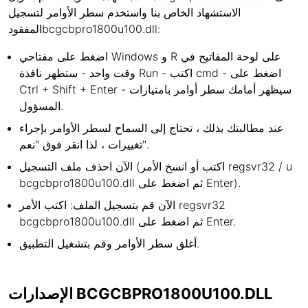
الاستشهاد الخاص بنا واستخدم سطر الأوامر لتسجيل
المفقودbcgcbpro1800u100.dll:
اضغط على مفتاحي Windows و R على لوحة المفاتيح في
وقت واحد - ستظهر نافذة Run - اكتب cmd - اضغط على
Ctrl + Shift + Enter - سيظهر أمامك سطر أوامر بامتيازات
المسؤول.
عند مطالبتك بذلك ، تحتاج إلى السماح لسطر الأوامر بإجراء
تغييرات ، لذا انقر فوق "نعم".
الآن احذف ملف التسجيل (اكتب أو انسخ الأمر regsvr32 / u
bcgcbpro1800u100.dll ثم اضغط على Enter).
الآن قم بتسجيل الملف: اكتب الأمر regsvr32
bcgcbpro1800u100.dll ثم اضغط على Enter.
أغلق سطر الأوامر وقم بتشغيل التطبيق.
الإصدارات BCGCBPRO1800U100.DLL