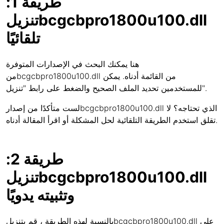
طريقة 1:
تنزيلbcgcbpro1800u100.dll
تلقائيًا
هنا يمكنك البحث في الإصدارات المتوفرة
منbcgcbpro1800u100.dll من القائمة أدناه. يمكن
للمستخدمين تحديد الملف الصحيح والضغط على رابط "تنزيل".
لست متأكدًا من إصدارbcgcbpro1800u100.dll الذي تحتاجه؟ لا
تقلق استخدم الطريقة التلقائية لحل المشكلة أو اقرأ المقالة أدناه.
طريقة 2:
تنزيلbcgcbpro1800u100.dll
وتثبيته يدويًا
بالنسبة لهذه الطريقة ، قم بتنزيلbcgcbpro1800u100.dll على