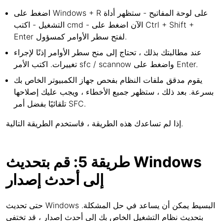
اضغط على Windows + R على لوحة المفاتيح - ستظهر أداة
التشغيل - اكتب cmd - الآن اضغط على Ctrl + Shift +
Enter لفتح سطر الأوامر كمسؤول.
عند مطالبتك بذلك ، تحتاج إلى منح سطر الأوامر إذنًا لإجراء
تغييرات. اكتب الأمر sfc / scannow واضغط على Enter.
يقوم مدقق ملفات النظام بفحص جهاز الكمبيوتر الخاص بك
بسرعة. بعد ذلك ، ستظهر جميع الأخطاء ، ويجب عليك إصلاحها
تلقائيًا بفضل أمر SFC.
إذا لم تساعدك هذه الطريقة ، فاستخدم الطريقة التالية.
طريقة 5: قم بتحديث Windows
إلى أحدث إصدار
حتى تحديث Windows البسيط يمكن أن يساعد في حل المشكلة.
بتحديث نظام التشغيل الخاص بك إلى أحدث إصدار ، قد تختفي