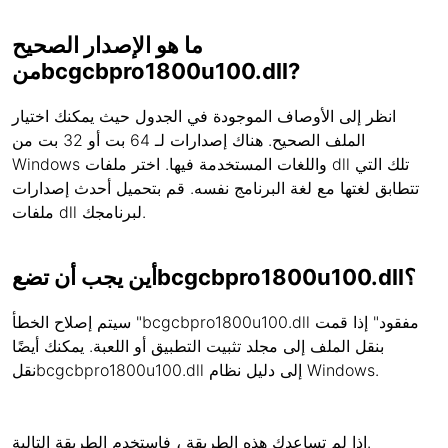
ما هو الإصدار الصحيح
منbcgcbpro1800u100.dll?
انظر إلى الأوصاف الموجودة في الجدول حيث يمكنك اختيار
الملف الصحيح. هناك إصدارات لـ 64 بت أو 32 بت من
Windows واللغات المستخدمة فيها. اختر ملفات dll تلك التي
تتطابق لغتها مع لغة البرنامج نفسه. قم بتحميل أحدث إصدارات
ملفات dll لبرنامجك.
أين يجب أن تضعbcgcbpro1800u100.dll؟
سيتم إصلاح الخطأ "bcgcbpro1800u100.dll مفقود" إذا قمت
بنقل الملف إلى مجلد تثبيت التطبيق أو اللعبة. يمكنك أيضًا
نقلbcgcbpro1800u100.dll إلى دليل نظام Windows.
إذا لم تساعدك هذه الطريقة ، فاستخدم الطريقة التالية.