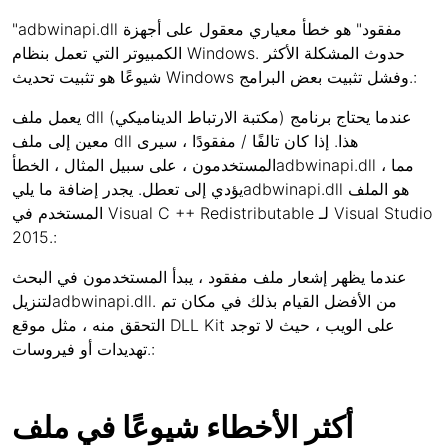
"adbwinapi.dll مفقود" هو خطأ معياري معقول على أجهزة
الكمبيوتر التي تعمل بنظام Windows. حدوث المشكلة الأكثر
شيوعًا هو تثبيت تحديث Windows وفشل تثبيت بعض البرامج.:
يعمل ملف dll (مكتبة الارتباط الديناميكي) عندما يحتاج برنامج
معين إلى ملف dll هذا. إذا كان تالفًا / مفقودًا ، سيرى
المستخدمون ، على سبيل المثال ، الخطأadbwinapi.dll ، مما
يؤدي إلى تعطل. يجدر إضافة ما يليadbwinapi.dll هو الملف
المستخدم في Visual C ++ Redistributable لـ Visual Studio
2015.:
عندما يظهر إشعار ملف مفقود ، يبدأ المستخدمون في البحث
لتنزيلadbwinapi.dll. من الأفضل القيام بذلك في مكان تم
التحقق منه ، مثل موقع DLL Kit على الويب ، حيث لا توجد
تهديدات أو فيروسات.:
أكثر الأخطاء شيوعًا في ملف