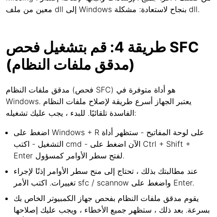
معين من ملف dll إلى Windows بنجاح لاستعادة: مشكلة dll.
طريقة 4: قم بتشغيل فحص SFC
(مدقق ملفات النظام)
مدقق ملفات النظام (فحص SFC) هو أداة متوفرة في
Windows. يعتبر الجهاز أسرع طريقة لإصلاح ملفات النظام
الفاسدة تلقائيًا. للبدء ، يجب عليك تشغيله:
اضغط على Windows + R على لوحة المفاتيح - ستظهر أداة
التشغيل - اكتب cmd - الآن اضغط على Ctrl + Shift +
Enter لفتح سطر الأوامر كمسؤول.
عند مطالبتك بذلك ، تحتاج إلى منح سطر الأوامر إذنًا لإجراء
تغييرات. اكتب الأمر sfc / scannow واضغط على Enter.
يقوم مدقق ملفات النظام بفحص جهاز الكمبيوتر الخاص بك
بسرعة. بعد ذلك ، ستظهر جميع الأخطاء ، ويجب عليك إصلاحها