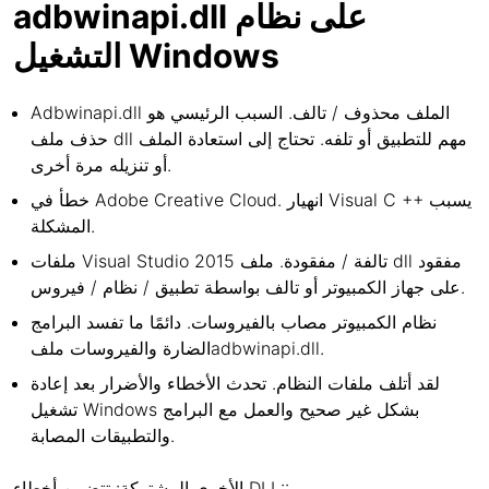
adbwinapi.dll على نظام
التشغيل Windows
Adbwinapi.dll الملف محذوف / تالف. السبب الرئيسي هو
حذف ملف dll مهم للتطبيق أو تلفه. تحتاج إلى استعادة الملف
أو تنزيله مرة أخرى.
خطأ في Adobe Creative Cloud. انهيار Visual C ++ يسبب
المشكلة.
ملفات Visual Studio 2015 تالفة / مفقودة. ملف dll مفقود
على جهاز الكمبيوتر أو تالف بواسطة تطبيق / نظام / فيروس.
نظام الكمبيوتر مصاب بالفيروسات. دائمًا ما تفسد البرامج
الضارة والفيروسات ملفadbwinapi.dll.
لقد أتلف ملفات النظام. تحدث الأخطاء والأضرار بعد إعادة
تشغيل Windows بشكل غير صحيح والعمل مع البرامج
والتطبيقات المصابة.
الأخرى المشتركة: تتضمن أخطاء DLL::