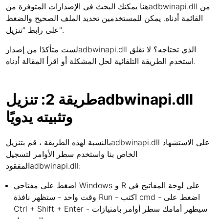
هنا يمكنك البحث في الإصدارات المتوفرة منadbwinapi.dll من
القائمة أدناه. يمكن للمستخدمين تحديد الملف الصحيح والضغط
على رابط "تنزيل".
لست متأكدًا من إصدارadbwinapi.dll الذي تحتاجه؟ لا تقلق
استخدم الطريقة التلقائية لحل المشكلة أو اقرأ المقالة أدناه.
طريقة 2: تنزيلadbwinapi.dll
وتثبيته يدويًا
بالنسبة لهذه الطريقة ، قم بتنزيلadbwinapi.dll على الاستشهاد
الخاص بنا واستخدم سطر الأوامر لتسجيل
المفقودadbwinapi.dll:
اضغط على مفتاحي Windows و R على لوحة المفاتيح في
وقت واحد - ستظهر نافذة Run - اكتب cmd - اضغط على
Ctrl + Shift + Enter - سيظهر أمامك سطر أوامر بامتيازات